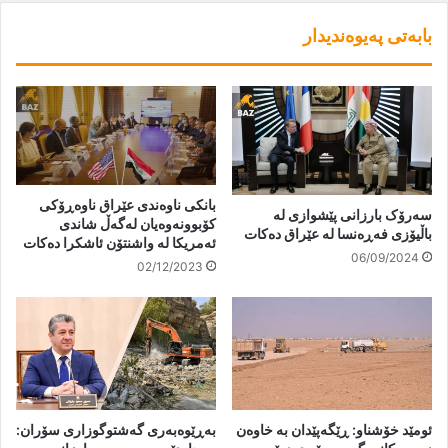
بابەتی پەیوەندیدار
بانکی ناوەندی عێراق ناوەڕۆکی
سەرۆک بارزانی پێشوازی لە
کۆبوونەوەیان لەگەڵ شاندی
باڵیۆزی فەڕەنسا لە عێراق دەکات
ئەمریکا لە واشنتۆن ئاشکرا دەکات
06/09/2024
02/12/2023
ئومێد خۆشناو: ڕێگەپێدان بە خاوەن
بەڕێوەبەری گەشتوگوزاری سۆران: