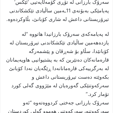
سەرۆک بارزانی لە تۆڕی کۆمەڵایەتیی ‘ئێکس’
پەیامێکی بەبۆنەی 11ـەمین ساڵیادی تێکشکاندنی
تیرۆریستانی داعش لە شاری کۆبانێ، بڵاوکردەوە.
لە پەیامەکەی سەرۆک بارزانیدا هاتووە “لە
یازدەهەمین ساڵیادی تێكشكاندنی تیرۆریستان لە
كۆبانێدا، سڵاو بۆ شەڕڤان و پێشمەرگە
قارەمانەكان دەنێرین كە بە پشتیوانیی هاوپەیمانان
لە بەرگرییەكی قارەمانانەدا ڕێگەیان نەدا كۆبانێ
بكەوێتە دەست تیرۆریستانی داعش و
سەركەوتنێكی گەورەیان لە مێژووی گەلی كورد
تۆمار كرد.”
سەرۆک بارزانی جەختی کردووەتەوە “ئەو
سەركەوتنە، سەركەوتنی هەموو گەلی كوردستان