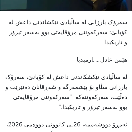
سەرۆک بارزانی لە ساڵیادی تێکشاندنی داعش لە
کۆبانێ: سەركەوتنی مرۆڤایەتی بوو بەسەر تیرۆر
و تاریكیدا
هێمن عادل ـ بازمیدیا
لە ساڵیادی تێکشکاندنی داعش لە کۆبانێ، سەرۆک
بارزانی سڵاو بۆ پێشمەرگە و شەڕڤانان دەنێرێت و
دەڵێت، سەرکەوتنەکە “سەركەوتنی مرۆڤایەتی
بوو بەسەر تیرۆر و تاریكیدا.”
ئەمڕۆ دووشەممە، 26ـی کانوونی دووەمی 2026،