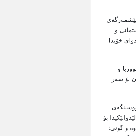
 پێشمەرگەی
تمانی و
دوای خۆیدا
ووریا و
ن بۆ سەر
ووسینگەی
دوانێکیدا بۆ
ە و گوتی: