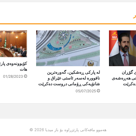
ر
کۆبوونەوەی پارت
هات
لە پارکى ڕەشکین، گەورەترین
ی گۆڕان
01/28/2023
نافوورە لەسەر ئاستى عێراق و
بانی هەڕەشەی
شانۆیەكی ڕۆمانی دروست دەکرێت
دەکرێت
05/07/2025
هەموو مافەکانی پارێزراوە بۆ باز میدیا 2026 ©