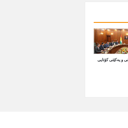
ی و یەکێتی کۆتایی