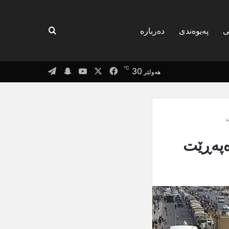
گەریان بۆ
ی
پەیوەندی
دەربارە
℃
Telegram
Snapchat
YouTube
Facebook
X
30
هەولێر