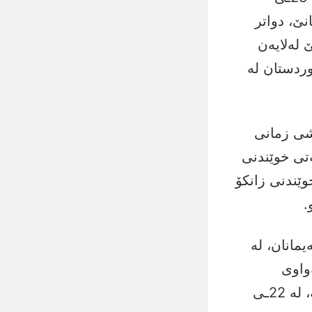
ۆبانێ، دواتر
 لەلایەن
ردستان لە
دووه‌می به‌شی زمانی
‌تی خوێندنی
وێندنی زانكۆ
یمانان، له
ته‌واوى
كۆبانێیان كۆنتڕۆڵكرده‌وه‌ و دوای تۆمارکردنی ئەو سەرکەوتنە مێژووییە، لە 22ـی