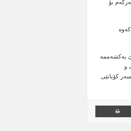
پێشمەرگەم بۆ
کەوە
نێ یەکشەممە
اک و
سەر کۆبانێی
یل
چاپ کردن