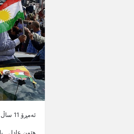
ئەمڕۆ 11 ساڵ بەسەر رزگارکردنی کۆبانێ تێدەپەڕێت
هێمن عادل ـ با