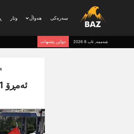
سەرەکی
هەواڵ
وتار
ڕ
دواین پێشهات
شەممە, ئاب 8 2026
ئەمڕۆ 11 ساڵ بەسەر رزگارکردنی کۆبانێ تێدەپەڕێت