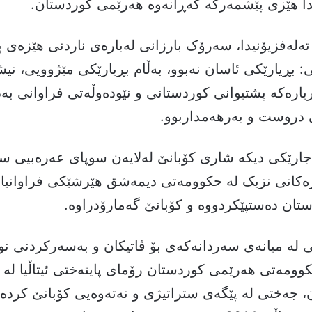
 تەلەفزیۆنیدا، سەرۆک بارزانی لەبارەی ناردنی هێزەی
 بڕیارێکی ئاسان نەبوو، بەڵام بڕیارێکی مێژوویی، نیش
ڕیارەکە پشتیوانی کوردستانی و نێودەوڵەتی فراوانی بە
ی دروست و بەرهەمداربوو.
 ساڵ، جارێکی دیکە شاری کۆبانێ لەلایەن سوپای عەرەبیی س
ەکانی نزیک لە حکوومەتی دیمەشق هێرشێکی فراوانیا
تان دەستپێکردووە و کۆبانێ گەمارۆدراوە.
 لە میانەی سەردانەکەی بۆ ڤاتیکان و بەسەرکردنی ن
کوومەتی هەرێمی کوردستان رۆمای پایتەختی ئیتاڵیا لە لێ
، جەختی لە پێگەی ستراتیژی و نەتەوەیی کۆبانێ کردەو