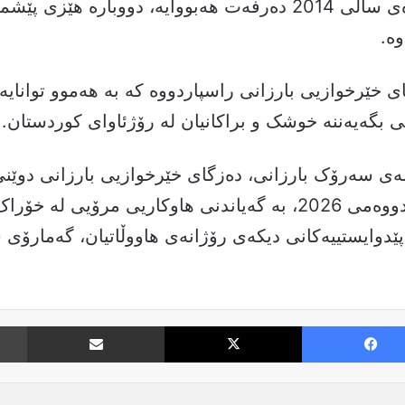
ئەگەر هاوشێوەی ساڵی 2014 دەرفەت هەبووایە، دووبارە هێزی 
وە.
 خێرخوازیی بارزانی راسپاردووە کە بە هەموو توانایە
 بگەیەننە خوشک و براکانیان لە رۆژئاوای کوردستان.
مەی سەرۆک بارزانی، دەزگای خێرخوازیی بارزانی دوێ
25ی کانوونی دووەمی 2026، بە گەیاندنی هاوکاریی مرۆیی لە خۆر
دوایستییەکانی دیکەی رۆژانەی هاووڵاتیان، گەمارۆی 
Facebook
X
نارد بە ئیمە