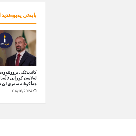
بابەتی پەیوەندیدا
کاندیدێکی بزووتنەوە
لەلایەن کوڕانی تاڵە
هەڵکوتانە سەری لێ 
04/16/2024