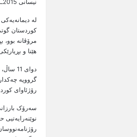
نیسانی 2015ـدا هێزی پێشمەرگە گەڕانەوە هەرێمی کوردستان.
لە دیمانەیەکی
کوردستان گوتی:
مرۆڤانە بوو، ب
هێنا و بڕیارێک
دوای 11
گرووپە چەکدار
رۆژئاوای کوردس
سەرۆک بارزانی
نوێنەرایەتیی ح
رۆژنامەنووسان