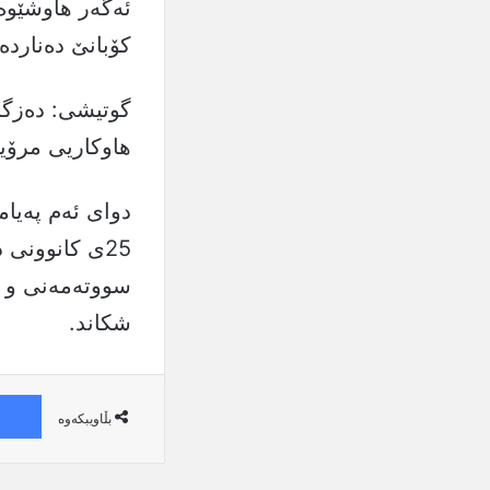
کۆبانێ دەناردە
گوتیشی: دەزگای
هاوکاریی مرۆیی
دوای ئەم پەیا
سووتەمەنی و پێ
شکاند.
بڵاویبکەوە