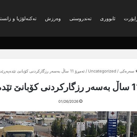
اپۆرت
ئابووری
تەندروستی
وەرزش
تەکنەلۆژیا و زانست
سەرەکی
/
Uncategorized
/
ئەمڕۆ 11 ساڵ بەسەر رزگارکردنی کۆبانێ تێدەپەڕێت
01/26/2026