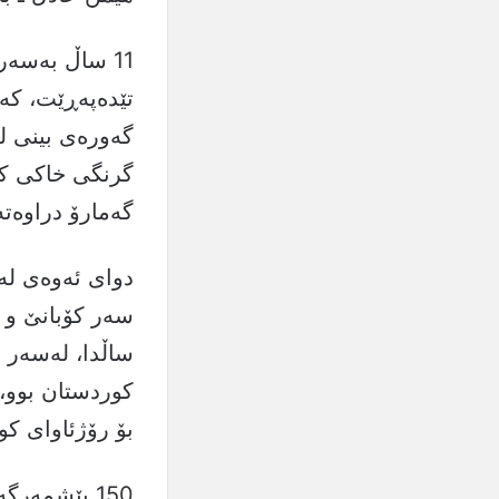
11 ساڵ بەسە
تێدەپەڕێت، کە
گەورەی بینی ل
گەمارۆ دراوەتە
ساڵدا، له‌سه‌
كوردستان بوو، 
بۆ رۆژئاوای کو