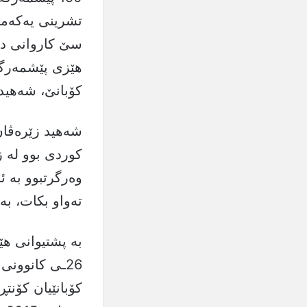
سێ کاروانی دیک
هێزی پێشمەرگە
کۆبانێ، شەهید
كوردی بوو له‌ 
وه‌رگرتبوو به‌ 
ته‌واو بكات، به‌ڵام له‌ 20ی کانوون دووەمی 2015 ل
به‌ پشتیوانى هێ