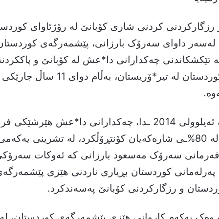
ر رزگارکردنی کردنی شاری کۆبانێ لە رۆژئاوای کوردست
 لەسەر داوای سەرۆک بارزانی، پێشمەرگەی کوردستان
ە تێکشکاندنی چەکدارانی دا*عش لە کۆبانێ و پاککرد
گرنگی خاکی کوردستان لە تیر*ۆریستان، بەڵ
وە.
دوای ئەوەی له‌ ئه‌یلوولى 2014 ـدا، چه‌كدارانى دا*عش هێرشێ
سه‌ر كۆبانێ و لە 80%ـی شارەکەیان كۆنتڕۆڵكرد، له‌ تشرینى یه‌كه
ر فەرمانی سەرۆک مه‌سعود بارزانى کە ئەوکات سه‌رۆك
په‌رله‌مانى كوردستان بڕیارى ناردنى هێزى پێشمه‌رگه‌
ردستان و رزگارکردنی كۆبانێ په‌سه‌ندكرد.