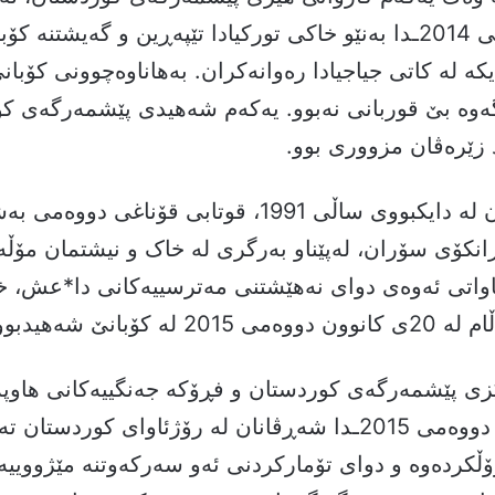
تشرینی یەکەمی 2014ـدا بەنێو خاکی تورکیادا تێپەڕین و گەیشتنە ک
ە لە كاتی جیاجیادا رەوانەکران. بەهاناوەچوونی کۆبانێ
وە بێ قوربانی نەبوو. یەکەم شەهیدی پێشمەرگەی کو
 زێرەڤان مزووری بوو.
شه‌هید زێره‌ڤان له ‌دایكبووی ساڵی 1991، قوتابی قۆناغی 
زانكۆی سۆران، له‌پێناو به‌رگری له‌ خاک و نیشتمان مۆڵه
ئاواتی ئه‌وه‌ی دوای نه‌هێشتنی مه‌ترسییه‌كانی دا*عش، خ
ه‌ كۆبانێ شه‌هیدبوو.
زى پێشمه‌رگەی کوردستان‌ و فڕۆكه‌ جه‌نگییه‌كانى هاوپه‌
26ـی كانوونی دووەمی 2015ـدا شه‌ڕڤانان له‌ رۆژئاواى كوردستان 