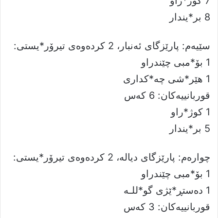
7 کوژ*راو
8 بر*یندار
سێیەم: پارێزگای ئەنبار، 2 كرده‌وه‌ى تيرۆر*يستی:
1 بۆ*مبی چێندراو
1 هێر*شی چە*کداری
قوربانييه‌كان: 6 کەس
1 کوژ*راو
5 بر*یندار
چوارەم: پارێزگای دیالە، 2 كرده‌وه‌ى تيرۆر*يستی:
1 بۆ*مبی چێندراو
1 دەستڕ*ێژی گو*للـە
قوربانييه‌كان: 3 کەس