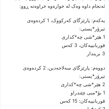
ئه‌نجام داوه وه‌ک له ‌خواره‌وە خراوەتە ڕوو:
یەکەم: پارێزگاى کەرکووک، 1 كرده‌وه‌ى
تيرۆر*يستی:
1 هێر*شی چە*کداری
قوربانييه‌كان، 3 کەس
3 بریندار
دووەم: پارێزگای سەلاحەدین، 2 كرده‌وه‌ى
تيرۆر*يستی:
2 هێر*شی چە*کداری
1 بۆ*مبی چێندراو
قوربانييه‌كان: 15 کەس