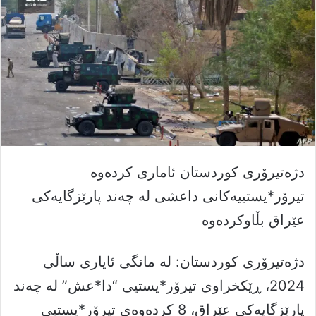
دژەتیرۆری کوردستان ئاماری کردەوە
تیرۆر*یستییەکانی داعشی لە چەند پارێزگایەکی
عێراق بڵاوکردەوە
دژەتیرۆری کوردستان: لە مانگی ئایاری ساڵى
2024، ڕێكخراوى تيرۆر*يستیی “دا*عش” له‌ چه‌ند
پارێزگايه‌كى عێراق، 8 كرده‌وه‌ى تيرۆر*يستیی