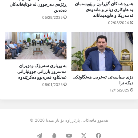
هەڕەشەكان گۆڕاون و پێویستمان
ڕێژەی دەرچوون لە قوتابخانەکان
بە هاوكاری زیاتر و مانەوەی
دەدەین
ئەمەریكا و هاوپەیمانانە
05/29/2025
02/08/2024
بە بڕیاری سەرۆک وەزیران
مەسرور بارزانی جووتیارانی
دژی سیاسەتی تەعریب هەنگاوێکی
عەنکاوە قەرەبوو دەکرێنەوە
دیکە نرا
06/01/2025
12/15/2025
هەموو مافەکانی پارێزراوە بۆ باز میدیا 2026 ©
Telegram
Snapchat
YouTube
Facebook
X