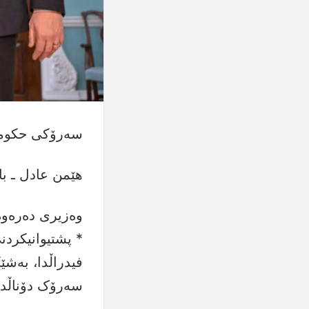
سەرۆکی حکومە
هێمن عادل ـ با
وەزیری دەرەوە
* پشتیوانیکرد
فیدراڵدا، بەشێ
سەرۆک دۆناڵد