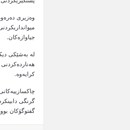
پشتگیریکردنی ح
وەزیری دەرەوە
میوانداریکردنی 
جیاوازەکان.
لە بەشێکی دیک
هەناردەکردنی 
کرایەوە.
چاکسازییەکانی
گرنگی دابینکر
گفتوگۆکان بوو.