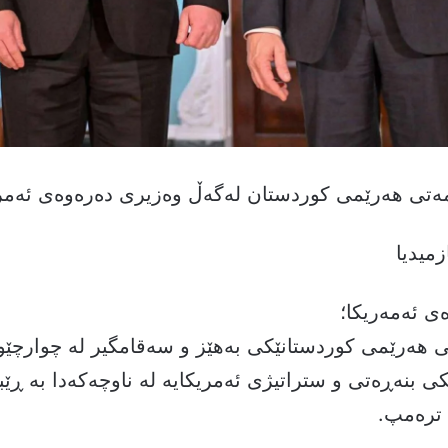
تی هەرێمی کوردستان لەگەڵ وەزیری دەرەوەی ئەمری
زمیدیا
ی ئەمەریکا؛
نی هەرێمی کوردستانێکی بەهێز و سەقامگیر لە چوارچێ
کی بنەڕەتی و ستراتیژی ئەمریکایە لە ناوچەکەدا بە ڕێب
 ترەمپ.