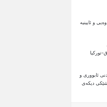
ەیی و ئایینیە
-تورکیا
ی ئابووری و
ەشێکی دیکەی
یل
چاپ کردن