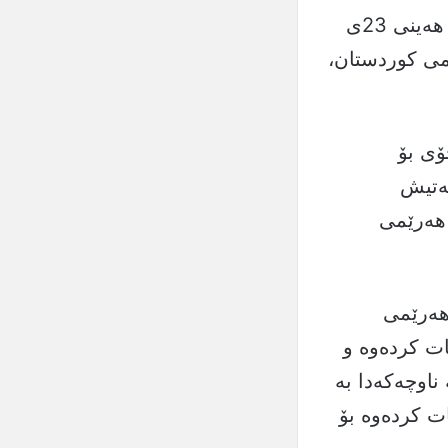
لە چوارچێوەی سەردانە فەرمییەکەی بۆ ئەمەریکا، پاشنیوەڕۆی ئەمڕۆ هەینی 23ی
رێمی کوردستان،
ۆی بۆ
بەتیش
 هەرێمی
 هەرێمی
ات کردەوە و
ناوچەکەدا بە
ت کردەوە بۆ