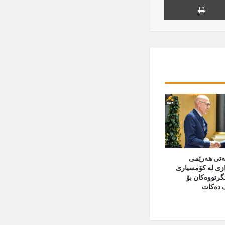
تی هەرێمی
زی لە کۆمسیاری
گرتووەکان بۆ
 دەکات