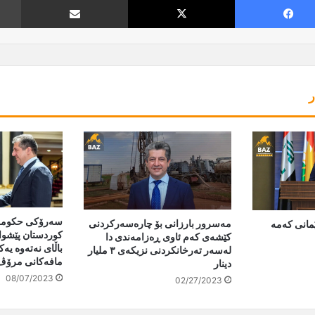
ر
سەرۆکی حکومە
مەسرور بارزانی بۆ چارەسەرکردنی
مانی کەمە
کوردستان پێشوا
کێشەى کەم ئاوی ڕەزامەندی دا
باڵای نەتەوە یەک
لەسەر تەرخانکردنی نزیکەی ٣ ملیار
مافەکانی مرۆڤ
دینار
08/07/2023
02/27/2023