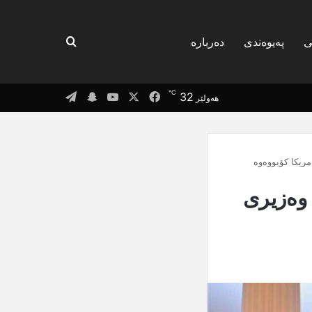
گەریان بۆ
ی
پەیوەندی
دەربارە
℃
Telegram
Snapchat
YouTube
Facebook
X
32
هەولێر
ریکا کۆبووەوە
وەزیری