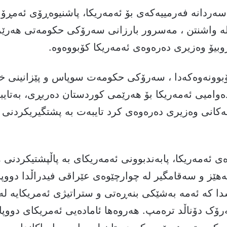
یاری 2025، لە واشنتن ، مەسرور بارزانی سەرۆکی حکومەتی هە
وبیۆ وەزیری دەرەوەی ئەمەریکا کۆبووەوە.
بوونەوەکەدا ، سەرۆکی حکومەت سوپاس و پێزانینی خ
ەوامیی ئەمەریکا بۆ هەرێمی کوردستان دەربڕی، بەتای
ەکانی وەزیری دەرەوەی کرد تایبەت بە پشتگیریکردنی
 ئەمەریکا، پابەندبوونی ئەمەریکای بە پاڵپشتیکردنی
هێز و سەقامگیر لە چوارچێوەی عێراقی فیدراڵدا دووپ
ا کە ئەمە بەشێکی بنەڕەتی و ستراتیژی ئەمریکایە لە 
رۆک دۆناڵد ترەمپ. هەروەها ئامادەیی ئەمریکای دووپا