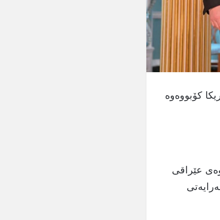
کا کۆبووەوە
وەی عێراقی
ەرایەتی