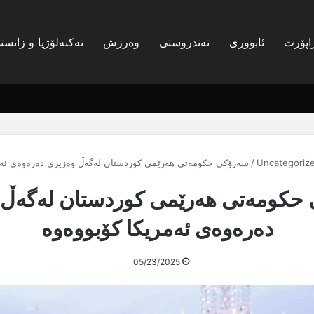
اپۆرت
ئابووری
تەندروستی
وەرزش
تەکنەلۆژیا و زانست
Uncategoriz
/
سەرۆکی حکومەتی هەرێمی کوردستان لەگەڵ وەزیری دەرەوەی ئەم
حکومەتی هەرێمی کوردستان لەگەڵ 
دەرەوەی ئەمریکا کۆبووەوە
05/23/2025