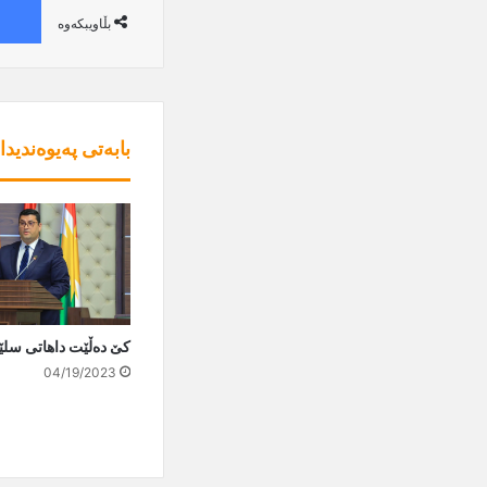
بڵاویبکەوە
بابەتی پەیوەندیدا
کێ دەڵێت داهاتی سلێ
04/19/2023