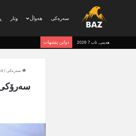
سەرەکی
هەواڵ
وتار
ڕ
دواین پێشهات
هەینی, ئاب 7 2026
سەرەکی
/
ed
سەرۆکی 