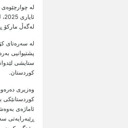
ئا
لەگەڵ مارکۆ ڕ
لە سەرەتای کۆ
پشتیوانیی بەرد
ستایشی لێدوان
کوردستان.
وەزیری دەرەوەی
کوردستانێکی بە
ئاماژەی بەوەشد
ڕێبەرایەتی سە