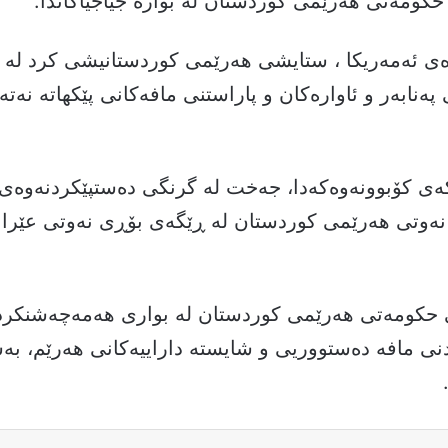
کومەتی هەرێمی کوردستان لە بوارە جیاجیاکاندا.
ی ئەمەریکا ، ستایشی هەرێمی کوردستانیشی کرد له
پەنابەر و ئاوارەکان و پاراستنی مافەکانی پێکهاتە نەتەو
ەی کۆبوونەوەکەدا، جەخت لە گرنگی دەستپێکردنەوەی
نەوتی هەرێمی کوردستان لە ڕێگەی بۆڕی نەوتی عێراق
 حکومەتی هەرێمی کوردستان لە بواری هەمەچەشنکردن
دنی مافە دەستووریی و شایستە داراییەکانی هەرێم، ب
Facebook
X
نارد بە ئیمە