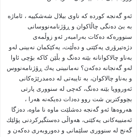
ئەو گەنجە کوردە کە ناوی بیلال شەشکییە ، ئاماژە
بە بێ دەنگی چاڵاکوان و ڕۆژنامەنووسانی
سنوورەکە دەکات بەرامبەر ئەو زوڵمەی
دژەتیرۆری یەکێتی و دەڵێت، یەكێكمان نەبینی لەو
بەناو چالاكوانانە بێنە دەنگ و بڵێن كاكە بۆچی ئاوا
لەو گەنجانە دەكەن؟ نەمانبینی یەك ڕۆژنامەنووس
و بەناو چالاكوان، بە تایبەتی لە دەمدرێژەكانی
ئەورووپا بێنە دەنگ، كەچی لە سنووری پارتی
بچووكترین شت روو دەدات دەیكەنە هەرا ،
هەروەها ئەو گەنجە دەشلێت ماوە نا ماوە، دەزگا
ئەمنییەكانی یەكێتی، هەواڵی دەستگیركردنی پۆلێك
گەنج لە سنووری سلێمانی و دەوروبەری دەكەن و