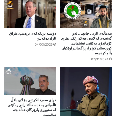
بنەماڵەی ئاریی چایچی، ئەو
دۆستە نزیکەکەی ترەمپ؛عێراق
گەنجەی لە لایەن چەكدارێكی هێزی
ئازاد دەکەیـن
كۆماندۆی یەكێتیی نیشتمانیی
04/03/2025
كوردستان كوژرا، ڕاگەیاندراوێكیان
بڵاو كردەوە
07/31/2024
دوای سەردانکردنی بۆ لای بافڵ
تاڵەبانی بە دەسەڵاتدارانی یەکێتی
لە سنووری پارێزگای ھەڵەبجە
تەقییەوە