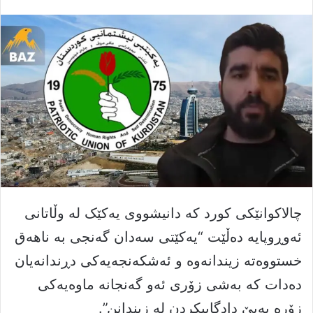
چالاکوانێکی کورد کە دانیشووی یەکێک لە وڵاتانی
ئەوڕوپایە دەڵێت “یەکێتی سەدان گەنجی بە ناهەق
خستووەتە زیندانەوە و ئەشكەنجەیەكی دڕندانەیان
دەدات كە بەشی زۆری ئەو گەنجانە ماوەیەكی
زۆرە بەبێ دادگاییكردن لە زیندانن”.