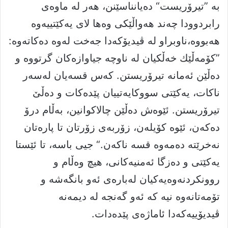
بە ”تیرۆریست“ دەیانناسێنن، هەر لە ماوەی
رابردوودا چەند هەواڵێكی وەها لای یەكێتییەوە
هەبووە،ناوبراو لە ڤیدیۆكەدا جەخت لەوە دەكاتەوە:
”كۆمەڵێك خەڵكیان لە ناوچە جیاوازەكان گرتووە و
دەڵێن ئەمانە تیرۆریستن. كەس قسەیان لەسەر
ناكات، یەكێتی سووكایەتییان پێدەكات و دەڵێ
تیرۆریستن. ئێوەش دەڵێن چالاكوانین، بەڵام درۆ
دەكەن، ئێوە كۆیلەن، زۆربەی زۆرتان تا پارەتان
نەخرێتە دەمەوە قسە ناكەن.“ جیی باسە، تا ئێستا
یەكێتی و دەزگا ئەمنیەكانی، هیچ وەڵام و
روونكردنەوەیەكیان لەبارەی ئەو بانگەشە و
تۆمەتانەوە نیە كە ئەو گەنجە لە دیمەنە
ڤیدیۆییەكەدا ئاماژەی پێدەدات.