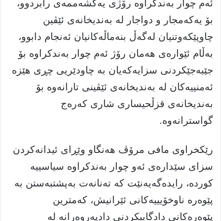
ئەم چوار بەندکراوە رۆژی یەکشەممەى رابردوو،
بۆ یەکەمجار و دواجار لە بەندیخانەی ئێڤین
چاوپێکەوتنیان لەگەڵ بنەماڵەکانیان ئەنجام دابوو،
بەڵام ئێوارەی هەمان رۆژ ئەم چوار بەندکراوە بۆ
جێبەجێکردنی سزایەکەیان بە چاودێریی چڕی هێزە
ئەمنییەکان لە بەندیخانەی ئێڤینی تارانەوە بۆ
بەندیخانەی قزڵحیساری شاری کەرەج
گواسترانەوە.
رێکخراوی مافی مرۆڤ هەنگاو وێڕای ئیدانەکردن
سزای سێدارەی ئەو چوار بەندکراوە سیاسییە
کوردە، رایدەگەیەنێت کە تەنانەت بەپشتبەستن بە
پێوەرە ناوخۆیییەکانی ئێرانیش، کەمترین
پێوەرەکانی دادگاییکردنی دادپەروەرانە لە