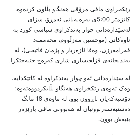
رێکخراوى مافى مرۆڤى هەنگاو بڵاوى کردەوە،
کاتژمێر 5:00ى بەرەبەیانى ئەمڕۆ، سزای
لەسێدارەدانی چوار بەندکراوی سیاسی کورد بە
ناوەکانی (موحسین مەزڵووم، محەممەد
فەرامەرزی، وەفا ئازەربار و پژمان فاتیحی)، لە
بەندیخانەی قزڵحیساری شاری کەرەج جێبەجێکرا.
لە سێدارەدانى ئەو چوار بەندکراوە لە کاتێکدایە،
وەک ئەوەى رێکخراوى هەنگاو بڵایکردووەتەوە:
دۆسیەکەیان ناڕوون بوو، لە ماوەی 18 مانگ
دەستبەسەربوونیان لە هەبوونی مافی پارێزەر
بێبەش بوون.