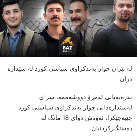
لە ئێران چوار بەندکراوی سیاسی کورد لە سێدارە
دران
بەرەبەیانى ئەمڕۆ دووشەممە، سزاى
لەسێدارەدانى چوار بەندکراوى سیاسیى کورد
جێبەجێکرا، ئەوەش دواى 18 مانگ لە
دەستگیرکردنیان.