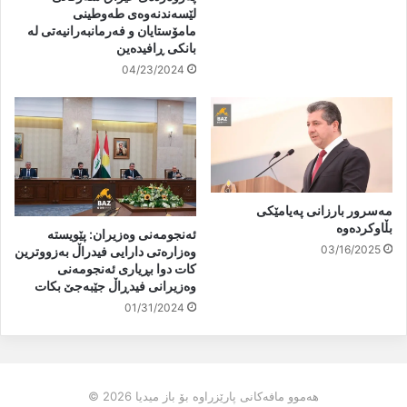
لێسەندنەوەی طەوطینی
مامۆستایان و فەرمانبەرانیەتی لە
بانکی ڕافیدەین
04/23/2024
مەسرور بارزانی پەیامێکی
بڵاوکردەوە
ئەنجومەنی وەزیران: پێویستە
03/16/2025
وەزارەتی دارایی فیدراڵ بەزووترین
کات دوا بڕیاری ئەنجومەنی
وەزیرانی فیدڕاڵ جێبەجێ بکات
01/31/2024
هەموو مافەکانی پارێزراوە بۆ باز میدیا 2026 ©