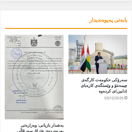
بابەتی پەیوەندیدار
سەرۆکی حکومەت کارگەی
چیمەنتۆ و وێستگەی کارەبای
(دابین)ی كردەوە
05/12/2025
بەشدار بازیانی: وەزارەتی
پەروەردەی عێراق سەرقاڵی