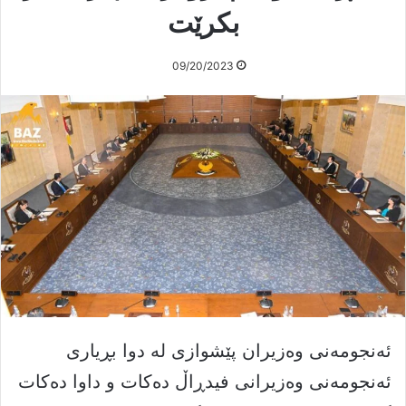
بکرێت
09/20/2023
ئەنجومەنی وەزیران پێشوازی لە دوا بڕیاری
ئەنجومەنی وەزیرانی فیدڕاڵ دەکات و داوا دەکات