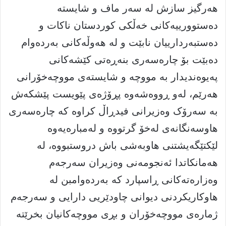
هەرگیز سازش لە سەر ماف و شایستە
دەستوورییەکانی خەڵکی کوردستان ناکات و
دەستبەردارییان نابێت و لە هەوڵەکانی بەردەوام
دەبێت بۆ چارەسەری بنەڕەتی کێشەکانی
پەیوەندیدار بە مووچە و شایستەی مووچەخۆرانی
هەرێم، لەو ڕووەشەوە پڕۆژەی پێویست پێشکەش
بە سەرۆک وەزیرانی فیدڕاڵ کراوە کە چارەسەری
هاوسەنگانەی لەخۆ گرتووە و لەمبارەیەوە
لێکتێگەیشتنی هاوبەشی باش دروستبووە، لە
هەمانکاتدا ئەنجومەنی وەزیران سەرجەم
وەزارەتەکانی ڕاسپارد کە بەردەوامبن لە
هاوکاریکردنی دیوانی چاودێریی دارایی و سەرجەم
ژمارەی مووچەخۆران و بڕی مووچەکانیان بخرێتە