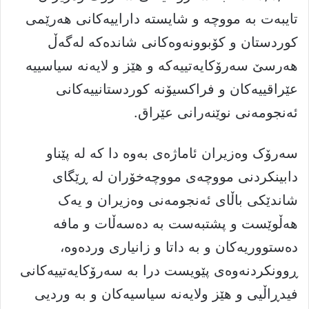
تایبەت بە مووچە و شایستە داراییەکانی هەرێمی
کوردستان و کۆبوونەوەکانی شاندەکە لەگەڵ
هەرسێ سەرۆکایەتییەکە و هێز و لایەنە سیاسییە
عێراقییەکان و فراکسیۆنە کوردستانییەکانی
ئەنجومەنی نوێنەرانی عێراق.
سەرۆک وەزیران ئاماژەی بەوە دا کە لە پێناو
دابینکردنی مووچەی مووچەخۆران لە ڕێگای
شاندێکی باڵای ئەنجومەنی وەزیران و یەک
هەڵوێست و پشتبەست بە دەسەڵات و مافە
دەستووریەکان و بە داتا و زانیاری وردەوە،
ڕوونکردنەوەی پێویست درا بە سەرۆکایەتییەکانی
فیدڕاڵیی و هێز ولایەنە سیاسیەکان و بە وردیی