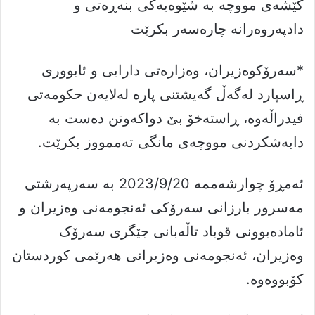
کێشەی مووچە بە شێوەیەکی بنەڕەتی و
دادپەروەرانە چارەسەر بکرێت
*سەرۆکوەزیران، وەزارەتی دارایی و ئابووری
ڕاسپارد لەگەڵ گەیشتنی پارە لەلایەن حکومەتی
فیدراڵەوە، ڕاسته‌خۆ بێ دواکەوتن دەست بە
دابەشکردنی مووچەی مانگی تەممووز بکرێت.
ئەمڕۆ چوارشەممە 2023/9/20 بە سەرپەرشتی
مەسرور بارزانی سەرۆکی ئەنجومەنی وەزیران و
ئامادەبوونی قوباد تاڵەبانی جێگری سەرۆک
وەزیران، ئەنجومەنی وەزیرانی هەرێمی کوردستان
کۆبووەوە.