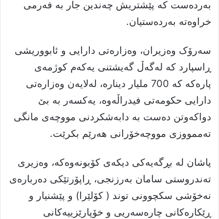
بەردەست کە پێشتریش چەندین جار بە فەرمی
خراوەتە بەردەستیان.
سەرۆک وەزیران، وەزارەتی دارایی و ئابووریشی
ڕاسپارد کە لەگەڵ گەیشتنی یەکەم کوژمەی
پارەکە کە 700 ملیار دینارە، لەلایەن وەزارەتی
دارایی حکومەتی فیدراڵەوە، یەکسەر بە بێ
دواکەوتن دەست بە دابەشکردنی مووچەی مانگی
تەممووزی مووچەخۆرانی هەرێم بکرێت.
پاشان لە بڕگەیەکی دیکەی کۆبونەوەکە، وەزیری
تەندروستی سامان بەرزنجی، ڕاپۆرتێکی دەربارەی
نەخۆشی سکچوونی توند ( کۆلێرا) و پێشنیار و
ڕێکارەکانی چارەسەریی و خۆپارێزییەکانی