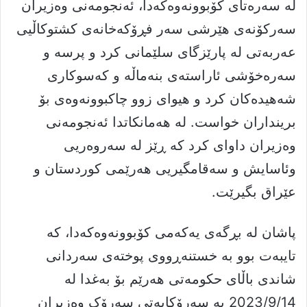
لە سەرەتای کۆبوونەوەکەدا، ئەنجومەنی وەزیران
سەرکۆنەی هێرشی سەر فڕۆکەخانەی کشتوکاڵیی
عەربەتی لە پارێزگای سلێمانی کرد و پرسە و
سەرەخۆشی ئاراستەی بنەماڵە و کەسوکاری
شەهیدەکان کرد و هیوای زوو چاکبوونەوەی بۆ
برینداران خواست. لە هەمانکاتدا ئەنجومەنی
وەزیران داوای کرد کە ڕێز لە سەروەریی
وئاسایش و سەقامگیریی هەرێمی کوردستان و
عێراق بگیرێت.
پاشان لە بڕگەی یەکەمی کۆبوونەوەکەدا، کە
تایبەت بوو بە خستنەڕووی پوختەی سەردانی
شاندی باڵای حکومەتی هەرێم بۆ بەغدا لە
2023/9/14 بە سەرۆکایەتی سەرۆک وەزیران