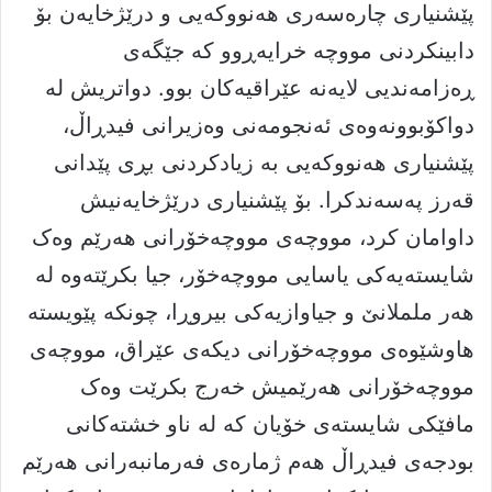
پێشنیاری چارەسەری هەنووکەیی و درێژخایەن بۆ
دابینکردنی مووچە خرایەڕوو کە جێگەی
ڕەزامەندیی لایەنە عێراقیەکان بوو. دواتریش لە
دواکۆبوونەوەی ئەنجومەنی وەزیرانی فیدڕاڵ،
پێشنیاری هەنووکەيی بە زیادکردنی بڕی پێدانی
قەرز پەسەندکرا. بۆ پێشنیاری درێژخایەنیش
داوامان کرد، مووچەی مووچەخۆرانی هەرێم وەک
شایستەیەکی یاسایی مووچەخۆر، جيا بکرێتەوە لە
هەر ململانێ و جیاوازیەکی بیروڕا، چونکە پێویستە
هاوشێوەی مووچەخۆرانی دیکەی عێراق، مووچەی
مووچەخۆرانی هەرێمیش خەرج بکرێت وەک
مافێکی شایستەی خۆیان کە لە ناو خشتەکانی
بودجەی فیدڕاڵ هەم ژمارەی فەرمانبەرانی هەرێم