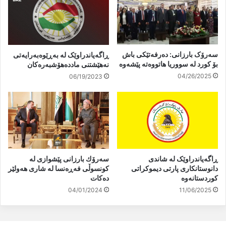
سەرۆک بارزانی: دەرفەتێکی باش
ڕاگەیاندراوێک لە بەڕێوەبەرایەتی
بۆ کورد لە سووریا هاتووەتە پێشەوە
نەهێشتنی ماددەهۆشبەرەکان
04/26/2025
06/19/2023
ڕاگەیاندراوێک لە شاندی
سەرۆك بارزانی پێشوازی لە
دانوستانکاری پارتى دیموکراتى
كونسوڵی فەڕەنسا لە شاری هەولێر
کوردستانەوه
دەكات
04/01/2024
11/06/2025