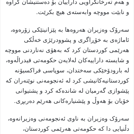
و هەم تەرخانکراویی داراییان بۆ دەستنیشان کراوە
و نابێت مووچە وابەستەی هیچ بکرێت.
سەرۆک وەزیران هەروەها بە پێزانینێکی زۆرەوە،
ئاماژەی بە خۆڕاگری و پشوودرێژی خەڵکی
هەرێمی کوردستان کرد کە بەهۆی نەناردنی مووچە
و شایستە داراییەکان لەلایەن حکومەتی فیدراڵەوە،
لە بارودۆخێکی سەختدان، سوپاسی فراکسیۆنە
کوردستانیەکانیشی کرد لە ئەنجومەنی نوێنەران کە
پێشوازی گەرمیان لە شاندەکە کرد و پشتیوانی
خۆیان بۆ هەوڵ و پێشنیارەکانی هەرێم دەربڕی.
سەرۆک وەزیران بە ناوی ئەنجومەنی وەزیرانەوە،
دڵنیایی دا کە حکومەتی هەرێمی کوردستان،