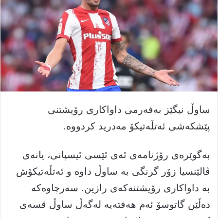
ساوڵ نیگێز بەفەرمی داواکاری رۆیشتنی
پێشکەشی ئەتڵەتیکۆ مەدرید کردووە.
بەگوێرەی رۆژنامەی ئەی ئێسی ئیسپانی، یانەی
ڤالێنسیا زۆر گرنگی بە ساوڵ داوە و ئەتڵەتیکۆش
بە داواکاری رۆیشتنەکەی رازین. سەرچاوەکە
دەڵێن گاتوسۆ ئەم هەفتەیە لەگەڵ ساوڵ قسەی