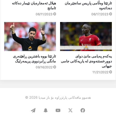
ئارتێتا وەڵامی پاریس سانجێرمان
هیلال ئەمجارەیان نێیمار دەکاتە
دەداتەوە
ئامانج
06/11/2023
06/17/2023
یەكەم پەیامی مانێ دوای
ئارتێتا بووە باشترین ڕاهێنەری
دوورخستنەوەی لە یاریەكانی جامی
مانگی ڕابردووی پریمەرلیگ
جیهانی
09/16/2022
11/21/2022
هەموو مافەکانی پارێزراوە بۆ باز میدیا 2026 ©
Telegram
Snapchat
YouTube
Facebook
X