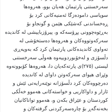
سەرخستنى پارتیمان هەیان بوو، هەروەها
سوپاسى دامودەزگا ئەمنیەکانى کرد بۆ
ڕەخساندنى کەشێکى هێمن و گونجاو بۆ
بەڕێوەچوونى پڕۆسەکە و، پیرۆزباییشى لە کاندیدە
سەرکەوتووەکان و هەروەها دەستخۆشى لە
تەواوى کاندیدەکانى پارتیمان کرد کە بەوپەڕى
دڵسۆزى و لەخۆبوردوییەوە هەوڵى سەرخستنى
لیستى (٢٧٥)ى پارتەکەیان دا، هەروەها کۆبوونەوە
وێڕاى هیواى سەرکەوتن داواى لە کاندیدە
دەرچووەکان کرد دڵسۆزانە نوێنەرایەتى ئێش و
ئازار و داواکاریی و خواستەکانى هەموو خەڵکى
کوردستان و عێراق بکەن و، هەموو تواناکانیان
بخەنەگەڕ بۆ چارەسەرکردنى گرفتەکان و