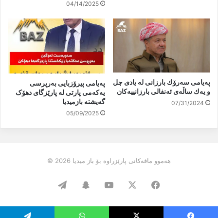
04/14/2025
پەیامی سەرۆك بارزانی لە یادی چل
پەیامی پیرۆزبایی بەرپرسی
و یەك ساڵەی ئەنفالی بارزانییەكان
یەکەمی پارتی لە پارێزگای دهۆک
گەیشتە بازمیدیا
07/31/2024
05/09/2025
هەموو مافەکانی پارێزراوە بۆ باز میدیا 2026 ©
Telegram
Snapchat
YouTube
Facebook
X