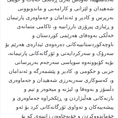
شەهیدان و لێزانی و کارامەیى و ماندوبوونى
بەرپرس و کادیر و ئەندامان و جەماوەرى پارتیمان
و ڕێبازى پیرۆزى بارزانییە و، ئاکامى متمانەى
خەڵکى بەوەفاى هەرێمى کوردستان و
ناوچەکوردستانییەکانى دەرەوەى ئیدارەى هەرێم بۆ
سەرۆک و سەرکردایەتى و ئۆرگانەکانى پارتیمانە،
بۆیە کۆبوونەوە سوپاسى سەرجەم بەرپرسانى
حزبى و حکومى و، کادیر و پێشمەرگە و ئەندامان
و، کەسوکارى سەربەرزى شەهیدان و جەماوەرى
دڵسۆز و بەوەفا و، لیژنە و میحوەر و تیم و
بازنەکانى هەڵبژاردن و، ڕێکخراوە جەماوەرى و
پیشەییەکان و تەواوى ئۆرگانەکانى کرد بۆ ئەو
خۆماندووکردن و خۆبەخاوەن زانینەى کە بۆ