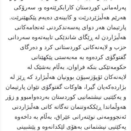
پەرلەمانى کوردستان کارابکرێتەوە و، سەرۆکى
هەرێم هەڵبژێردرێت و کابینەى دەیەم پێکبهێنرێت.
پارتیمان هەر دواى پەسەندکردنى ئەنجامەکانى
هەڵبژاردن لە ڕێگاى شاندێکى تایبەتەوە سەردانى
حزب و لایەنەکانى کوردستانى کرد و دەرگاى
گفتوگۆى کردەوە بە مەبەستى پێکهێنانى
حکومەتێکى بنکە فراوان، بەڵام بەشێک لە
لایەنەکان ئۆپۆزسیۆن بوونیان هەڵبژارد کە ڕێز لە
بژاردەکەیان گیرا، هاوکات گفتوگۆى نێوان پارتیمان
و یەکێتیى نیشتمانیى کوردستان بەردەوامبوو و زۆر
هەوڵماندا ڕێککەوتنمان نەگاتە کاتى هەڵبژاردنى
ئەنجوومەنى نوێنەرانى عێراق، بەڵام بە داخەوە
یەکێتیى نیشتمانى بەهۆى لێکدانەوە و پێشبینى