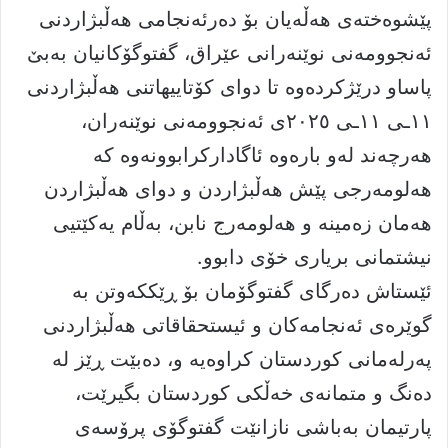
پێشوەختەى هەڵەیان بۆ دەرئەنجامى هەڵبژاردنى
ئەنجوومەنى نوێنەرانى عێراق، گفتوگۆکانیان بەبێ
پاساو درێژکردەوە تا دواى کۆتاییهاتنى هەڵبژاردنى
١١ـی ١١ـی ٢٠٢٥ی ئەنجوومەنى نوێنەران،
هەرچەند لەو بارەوە ئاگادارکرابوونەوە کە
هەلومەرجى پێش هەڵبژاردن و دواى هەڵبژاردن
هەمان زەمینە و هەلومەرج نابن، بەڵام یەکێتيی
نیشتمانى بریارى خۆى دابوو.
ئێستاش دەرگاى گفتوگۆمان بۆ ڕێککەوتن بە
گوێرەى ئەنجامەکان و ئیستحقاقاتى هەڵبژاردنى
پەرلەمانى کوردستان کراوەیە و، دەبێت ڕێز لە
دەنگ و متمانەى خەڵکى کوردستان بگیرێت،
پارتیمان بەباشى نازانێت گفتوگۆى پرۆسەى