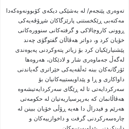
تەوەری پێنجەم/ لە بەشێکى دیکەى کۆبوونەوەکەدا
مەکتەبى ڕێکخستنى پارێزگاکان شڕۆڤەیەکى
ڕوونى کاروچالاکى و گرفتەکانى سنوورەکانى
خۆیان کرد و، دواتر هەڤاڵان گفتوگۆى چەند
پێشنیارێکیان کرد بۆ زیاتر پتەوکردنى پەیوەندى
لەگەڵ جەماوەرى شار و لادێکان، هەروەها
ئۆرگانەکان ببنە ئەڵقەیەکى خێراترى گەیاندنى
داواکارى و ڕا و پێداویستییەکانیان بۆ
سەرکردایەتى تا لە ڕێگاى سەرکردایەتیشەوە
هەڤاڵانمان کە بەرپرسیاریەتیان لە حکومەتى
هەرێم و فیدراڵ دا هەیە ڕۆڵى خۆیان ببینن لە
چارەسەرکردنى گرفت و داخوازییەکان و
دابینکردنى پێداویستییەکان.