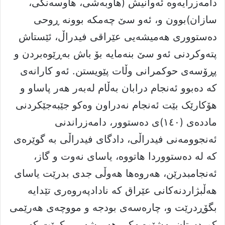
دامەزرایەوە ئەوانیش (هاوبەشى، هاوسەنگى،
سازان)بوون و، ئەو سێ چەمکە بوونە ڕوحى
دەستوورى هەمیشەیى عێراقى فیدراڵ، ئێستاش
پتەوکردنى ئەو سێ بنەمایە بۆ باش بەڕێوەبردن و
پڕۆسەى حوکمرانى وڵات پێویستن. ئەو کارانەى
کە دەبوو ئەنجام درابان بەڵام لەبەر هەر پاساو و
هۆکارێک بێت ئەنجام نەدراون وەکو جێبەجێکردنى
ماددەى (١٤٠)ى دەستوور، دامەزراندنى
ئەنجوومەنى فیدراڵى، دادگاى فیدراڵى بە گوێرەى
کە لە دەستووردا هاتووە، یاساى نەوت و گاز،
ئەنجامبدرێن، هەروەها هەوڵى جدى بدرێت یاساى
هەڵبژاردنەکانى عێراق کە نادادپەروەرى تێدایە
بگۆڕدرێت و، چارەسەى بودجە و مووچەى هەرێمى
کوردستان بەشێوەیەکى هەمیشەیى بکرێت کە