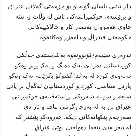
داڕشتنى یاساى گونجاو بۆ خزمەتى گەلانى عێراق
و پڕۆسەى حوکمڕانییەکى باش لە وڵات و، ببنە
چاوى هەمووان بەسەر کار و چالاکییەکانى
حکومەتى فیدراڵ و دامەزراوەکانەوە.
تەوەری سێیەم/کۆبوونەوە بەشایستەى خەڵکى
کوردستانى دەزانێ یەک دەنگ و یەک ڕیز وەکو
نەتەوەى کورد لە بەغدا گفتوگۆ بکرێت، نەک وەکو
پارتى سیاسى. کورد و کوردستانیان لەگەڵ برایانى
شیعە و سوننە شەریکى ڕاستەقینەى حوکمڕانى
عێراق بن بە لە بەرچاوگرتنى ماف و ئازادى
سەرجەم پێکهاتەکانى دیکە، هەروەکو پێشتر کە
لەسەر سێ بنەما دەوڵەتى نوێى عێراق