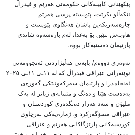
پێکهێنانى کابینەکانى حکومەتى هەرێم و فیدراڵ
تێکەڵاو بکرێت، پێویستە پرسى هەرێم
چارەسەربکەین پاشان هەنگاوى پێویست و
هاوبەش بنێین بۆ بەغدا، لەم بارەشەوە شاندى
پارتیمان دەستبەکار بووە.
تەوەری دووەم/ بابەتى هەڵبژاردنى ئەنجوومەنى
نوێنەرانى عێراقى فیدراڵ کە لە ١١ـی ١١ـی ٢٠٢٥
ئەنجامدرا و پارتیمان سەرکەوتنێکى گەورەى
بەدەست هێنا و دەنگ و متمانەى زیاتر لە یەک
ملیۆن و سەد هەزار دەنگدەرى کوردستان و
عێراقى مسۆگەرکرد و، ژمارەیەکى بەرچاوى
کورسیەکانى پارێزگاکانى هەرێم و عێراقى
بەدەستهێنا، ئەوەش بەرى ڕەنجى خەبات و خوێنى