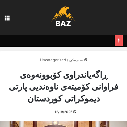
لی
سەرەکی
/
Uncategorized
ڕاگەیاندراوی كۆبوونەوەی
فراوانى كۆمیتەی ناوەندیی پارتی
دیموكراتی كوردستان
12/18/2025