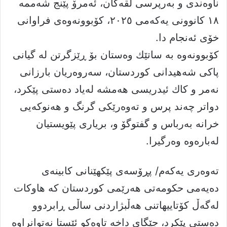
ناوەندى و بەرپرسى لقەکان، ئەمرۆ پێنج شەممە
١٨ کانوونى یەکەمى ٢٠٢٥، كۆبوونەوەی فراوانى
خۆی ئەنجام دا.
كۆبوونه‌وه‌ به‌ ساتێك وه‌ستان بۆ ڕێزگرتن له‌ گیانی
پاكی شه‌هیدانی كوردستان، سه‌روه‌ریان بارزانی
نه‌مر و كاك ئیدریسی هه‌مشه‌ له‌یاد ده‌ستی پێكرد،
دواتر چەند پرس و تەوەرێکى گرنگ و هەنوکەیى
خرانە بەرباس و گفتوگۆ و، بریارى پێویستیان
لەبارەوە وەرگیرا.
تەوەری یەكەم/ پڕۆسەى پێکهێنانى کابینەى
دەیەمى حکومەتى هەرێمى کوردستان کە هاوکات
لەگەڵ کۆتاییهاتنى هەڵبژاردنى ساڵى ڕابردوو
دەستى پێکرد، جێگاى داخە تاوەکو ئێستا نەتوانراوە