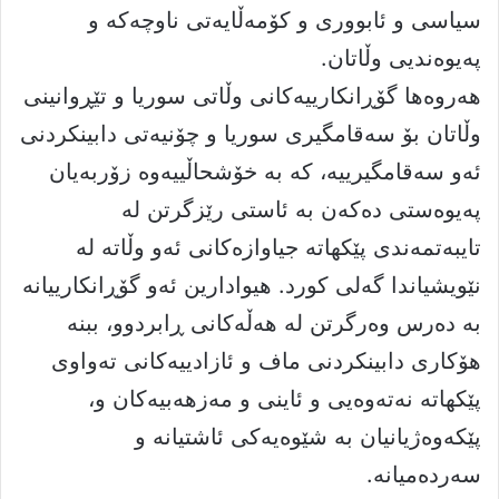
سیاسى و ئابوورى و کۆمەڵایەتى ناوچەکە و
پەیوەندیى وڵاتان.
هەروەها گۆڕانکارییەکانى وڵاتى سوریا و تێڕوانینى
وڵاتان بۆ سەقامگیرى سوریا و چۆنیەتى دابینکردنى
ئەو سەقامگیرییە، کە بە خۆشحاڵییەوە زۆربەیان
پەیوەستى دەکەن بە ئاستى رێزگرتن لە
تایبەتمەندى پێکهاتە جیاوازەکانى ئەو وڵاتە لە
نێویشیاندا گەلى کورد. هیوادارین ئەو گۆڕانکارییانە
بە دەرس وەرگرتن لە هەڵەکانى ڕابردوو، ببنە
هۆکارى دابینکردنى ماف و ئازادییەکانى تەواوى
پێکهاتە نەتەوەیى و ئاینى و مەزهەبیەکان و،
پێکەوەژیانیان بە شێوەیەکى ئاشتیانە و
سەردەمیانە.