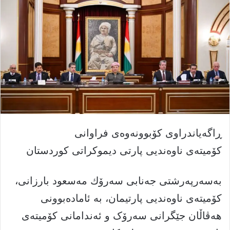
ڕاگەیاندراوی كۆبوونەوەی فراوانى
كۆمیتەی ناوەندیی پارتی دیموكراتی كوردستان
بەسەرپەرشتی جەنابی سەرۆك مه‌سعود بارزانی،
كۆمیتەی ناوەندیی پارتیمان، بە ئامادەبوونى
هەڤاڵان جێگرانى سەرۆک و ئەندامانى کۆمیتەى