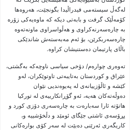
لەگەڵ سیستەمى فیدراڵیدا بگونجێت، هەروەها
کۆمەڵێک گرفت و بابەتى دیکە کە ماوەیەکى زۆرە
بە چارەسەرنەکراوى و هەڵواسراوى ماونەتەوە
چارەسەربکرێن، بۆ ئەم مەبەستەش شاندێکى
باڵاى پارتیمان دەستنیشان کراوە.
تەوەری چوارەم/ دۆخى سیاسى ناوچەکە بەگشتى،
عێراق و کوردستان بەتایبەتى تاوتوێکران، لەو
کێشە و ئاڵۆزییانەى لە پەیوەندیی نێوان
دەوڵەتەکان هەیە، ئەو گۆڕانکارییەى لە تورکیا
هاتۆتە ئارا سەبارەت بە چارەسەرى دۆزى کورد و
پڕۆسەى ئاشتى جێگاى ئومێد و دڵخۆشییە و،
کاریگەرى ئەرێنى دەبێت لە سەر کۆى بوارەکانى