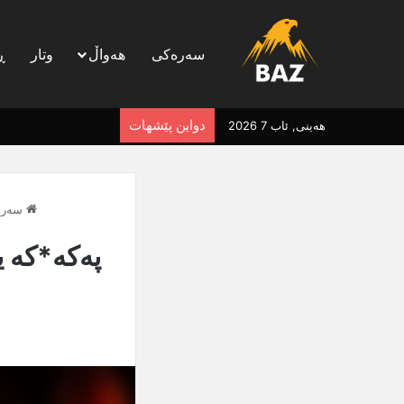
سەرەکی
هەواڵ
وتار
ڕ
دواین پێشهات
هەینی, ئاب 7 2026
سەرە
پەکە*کە ی