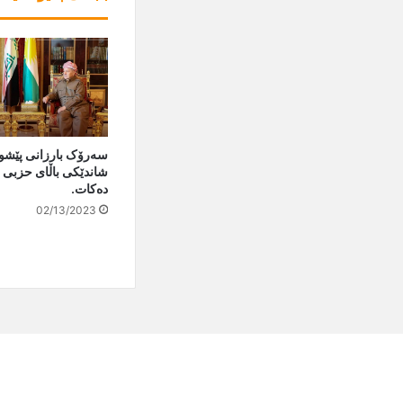
سەرۆک بارزانی پێشوا
شاندێکی باڵای حزبی
دەکات.
02/13/2023