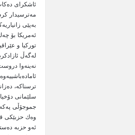
ئاشكرای دەكات
مەترسیدار كردو
بەپێی زانیاریەک
ئەمریكا بۆ چە
تورکیا و عێرا
لەگەڵ ئازادكر
نەینەوا دروست 
ئامادەباشییەوە 
ترسناكه‌، ده‌زا
سلێمانی دۆخیان
جموجۆڵی پەكەك
وەك حزبێكی قە
ئەو حزبە دەستی