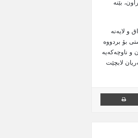
ون، بێنه‌
 و لایەنە
تی بۆ بردووە
 و ناوچەکەیە
یان لابچێت
یل
چاپ کردن