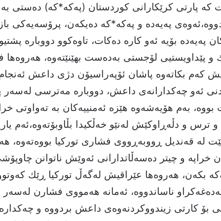
 كە پارتی كرێكارانی كوردستان (پەكە*كە) دەستی بە 
وە،ئەوەی پەیەدە و پەكە*كە دەیكەن، پرۆسەیەكی بازر
ان پەیەدە بۆیە ئەو كارە دەكات، تاوەكوو دووبارە پشتیوا
ك و پێداویستیی لۆجستی بەدەست بهێنێتەوە، هەروەها 
قیش کەم بکاتەوە پاشان ئۆپەراسیۆن دژی داعش ئەنجام
دنی ئەو چەكدارانەی داعش، دووبارە مەترسی لەسەر پ
بووە، بەم هۆیەشەوە هێزە ئەمنییەكان بە تەواوتی خرا
و ترس و دڵەڕاوكێش لەنێو خەڵكیدا بڵاوبۆتەوە،ئه‌م یارییە
نێت له‌ قه‌ندیل ڕووبەڕووی فشاری توركیا بووه‌ته‌وه، هەر
 خراپە و چیتر دەسەڵاتدارانی ئەوێش ناتوانن چاوپۆشی
ە بكەن، هەروەها عێراقیش لەگەڵ توركیا ڕێك كەوتوو
دەغەكراو ناساندووە، ئەمانە هەمووی فشارن لەسەر پە
 بۆ كارتی زیندووكردنەوەی داعش بردووە و چەكدارەكا