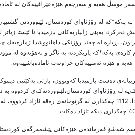
ر موسڵ هەیە و سەرجەم هێزەعێراقییەکان لە ئامادە
 بە پەكە*كە لە رۆژئاوای كوردستان، لێبووردنی گشتییان
راون، بڕیارە لە چەند رۆژێكی داهاتووشدا ژمارەیەك چ
م کارەی پەکە*کە یاریکردنە بە ئاگر و بەهۆیەوە لە م
ە و هێزە ئەمنییەكان خراونەتە ئامادەباشییەوە.
یارییانەی دەست بازمیدیا کەوتوون، پارتی یەكێتیی دیموك
ەیە لە ڕۆژئاوای كوردستان،لێبووردنەکەی کردووە بە دو
قۆناغی یەكەمدا، 1112 چەكداری لە گرتوخانەی رەقە ئازاد كردووە، 
 قاسم شەشۆ فەرماندەی هێزەكانی پێشمەرگەی كوردستا