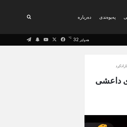
گەریان بۆ
ی
پەیوەندی
دەربارە
℃
Telegram
Snapchat
YouTube
Facebook
X
32
هەولێر
زادکرد
ری داعشی