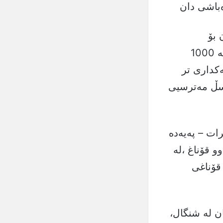
باشی دان
 بۆ
چەكدارانی داعش دەركرد، بەپێی زانیاریەکانی بازمیدیا تا ئێستا زیاتر لە 1000
ەكداری تر
ووسڵ مەترسیی
رات – پەیەدە
و قۆناغ ،لە
لە قۆناغی
ن لە شنگال،