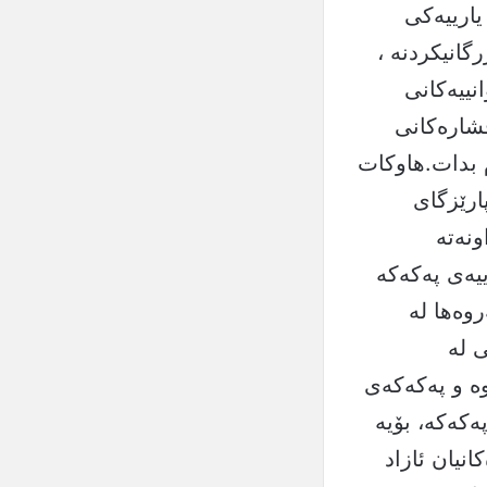
یارییەكی
گانیكردنە ،
نییەكانی
فشارەکانی
 بدات.هاوكات
ارێزگای
ونەتە
‌ی په‌كه‌كه‌
وەها له‌
 لە
ە و پەكەكەی
كەكە، بۆیە
نیان ئازاد