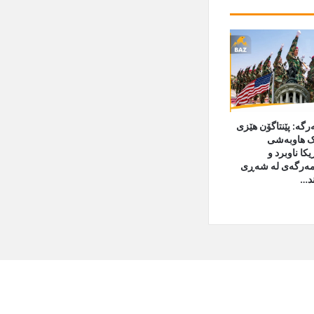
گە: پێنتاگۆن هێزی
 هاوبەشی
کا ناوبرد و
شمەرگەی لە شەڕی
ند…