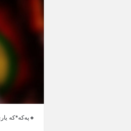
🔸پەکە*کە یار