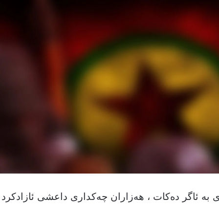
ی بە ئاگر دەکات ، هەزاران چەکداری داعشی ئازادکرد