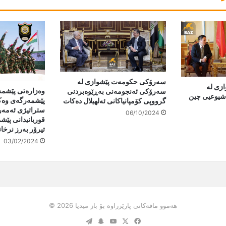
سەرۆکی حکومەت پێشوازی لە
زی لە
وەزارەتی پێشمەر
سەرۆکی ئەنجومەنی بەڕێوەبردنی
 شیوعیی چین
پێشمەرگەی وەک
گرووپی کۆمپانیاکانی ئەلهیلال دەکات
ستراتیژی ئەمەری
06/10/2024
قوربانیدانی پێ
تیرۆر بەرز نرخا
03/02/2024
هەموو مافەکانی پارێزراوە بۆ باز میدیا 2026 ©
Telegram
Snapchat
YouTube
Facebook
X