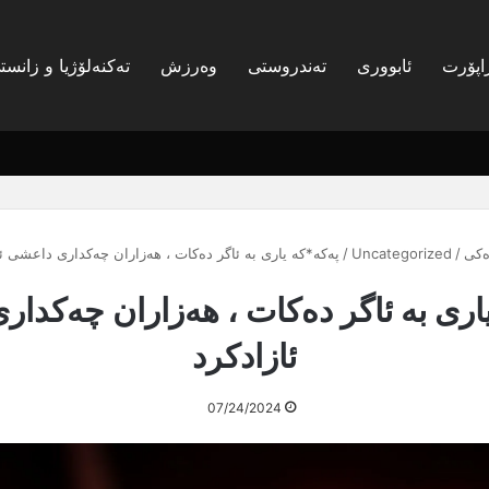
اپۆرت
ئابووری
تەندروستی
وەرزش
تەکنەلۆژیا و زانست
کی
/
Uncategorized
/
پەکە*کە یاری بە ئاگر دەکات ، هەزاران چەکداری داعشی ئا
اری بە ئاگر دەکات ، هەزاران چەکدا
ئازادکرد
07/24/2024