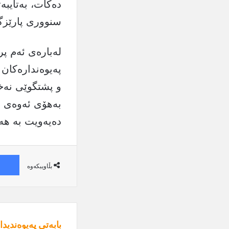
دەكات، بەتایبە
سنووری پارێزگا
لەبارەی ئەم پ
پەیوەندارەكان
و پشتگوێی نەخ
بەهۆی ئەوەی خ
دەیەويت بە هە
بڵاویبکەوە
بابەتی پەیوەندیدا