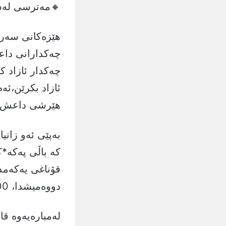
🔸مەترسی لەسە
‏‎هێزەكانی سەر
چەكدار ئازاد ك
ئازاد بكرێن،ئە
هێرشی داعش هەی
‏‎بەپێی ئەو زان
کە باڵی پەكە*ك
دووەمیشدا، 400 چەكداری دیكە ئازاد دەكات
‏‎لەمبارەیەوە