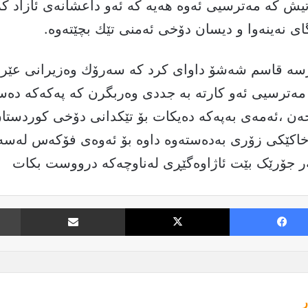
تیش كە مەترسیی ئەوە هەیە كە ئه‌و داعشانه‌ی ئازاد كرا
ی نەینەوا و دیسان دۆخی ئەمنی تێك بچێتەوە.
رسە قاسم شەشۆ داوای كرد كە سەرۆك وەزیرانی عێراق
 مەترسیی ئەو كارتە بە جددی وەربگرن كە پەكەكە دەس
ەن ،ئەمەی بەپەکە دەیکات بۆ تێکدانی دۆخی کوردستان
اکێکی زۆری بەدەستەوە داوە بۆ ئەوەی فۆکەس لەسەر
ر جۆرێک بێت ئاژاوەگێڕی لەناوچەکە درووست بکات
Facebook
X
نارد بە ئیمە
ر