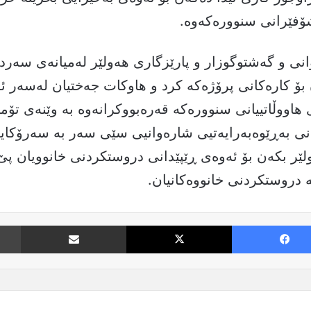
شۆفێرانی سنوورەكەوە.
ی و گەشتوگوزار و پارێزگاری هەولێر لەمیانەی سەردا
ن بۆ كارەكانی پرۆژەكە كرد و هاوكات جەختیان لەسەر 
هاووڵاتییانی سنوورەكە قەرەبووكرانەوە بە وێنەی تۆمار 
نی بەڕێوەبەرایەتیی شارەوانیی سێی سەر بە سەرۆكای
لێر بكەن بۆ ئەوەی ڕێپێدانی دروستكردنی خانوویان پێ
دروستكردنی خانووەكانیان.
Facebook
X
نارد بە ئیمە