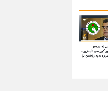
تی لە شەش
و کورسی دابەزیوە،
وە بەپەرۆشبن بۆ