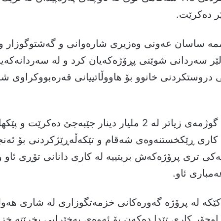
ر دەكرێت.
ە ساسان عەونی وەزیری شارەوانی و گەشتوگوزار و 
ێر سەردانی شوێنی پڕۆژەكەیان كرد و لە سەردانەكەیا
 دروستكردنی خانوو بۆ هاووڵاتییانی قەرەبووكراوی شو
 کاری ڕێکخستنەوەی شەقام و تێکەڵەڕێژکردنی بۆ ئەنج
كی تری پرۆژەكەش بریتییە لە کاری دانانی تۆڕی ئاو و 
مباری ئاو.
كێكە لە پرۆژە گەورەكانی خزمەتگوزاری لە شاری هەولێر
ۆراوجۆر كاری تێدا دەکەن بۆ ئەوەی بەخێرایی بخرێتە خز