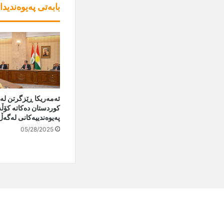
بابەتی پەیوەندیدا
ئه‌مەریكا ڕێزگرتن له‌
كوردستان دەکاتە کۆڵ
پەیوەندییەکانی لەگەڵ
05/28/2025