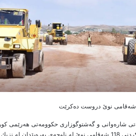
ەتی شارەوانی و گەشتوگوزاری حكوومەتی هەرێمی كور
لەسەر دروستكردنی 118 شەقامی نوێ لە ناوچەی پەرەپێدان لە