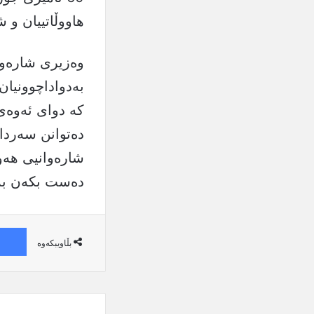
هاووڵاتییان و 
وەزیری شارەوان
بەدواداچوونیا
كە دوای ئەوەی 
دەتوانن سەردا
شارەوانیی هەو
دەست بكەن بە 
بڵاویبکەوە