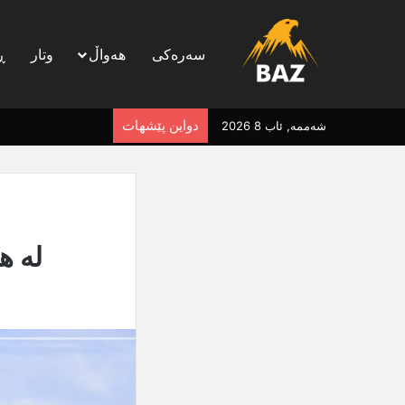
سەرەکی
هەواڵ
وتار
ڕ
دواین پێشهات
شەممە, ئاب 8 2026
لە هەولێر 118 ش