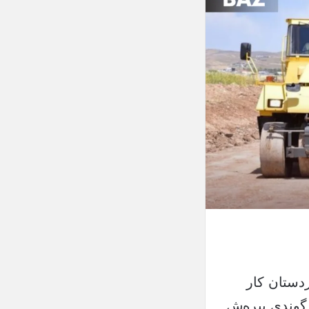
دستان كار
 نزیك گوندی پیڕەش