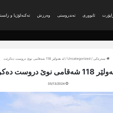
اپۆرت
ئابووری
تەندروستی
وەرزش
تەکنەلۆژیا و زانست
سەرەکی
/
Uncategorized
/
لە هەولێر 118 شەقامی نوێ دروست دەكرێت
ەقامی نوێ دروست دەكرێت
05/13/2024