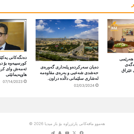
ر
دەنگەکانی یەکێ
 هه‌رێمی
کورسییەوە بۆ دو
ەگەی
دەیان سەرکردەو پلەداری گەورەی
ئەمەش وای کردو
 عێراق
حەشدی شەعبی و بەرەی مقاوەمە
هاوپەیمانێتی
لەشاری سلێمانی داڵدە دراون.
07/14/2023
02/03/2024
هەموو مافەکانی پارێزراوە بۆ باز میدیا 2026 ©
Telegram
Snapchat
YouTube
Facebook
X