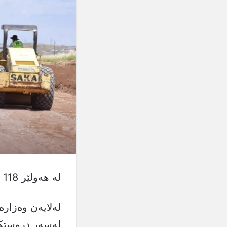
لە هەولێر 118 شەقامی نوێ دروست دەكرێت
لەلایەن وەزار