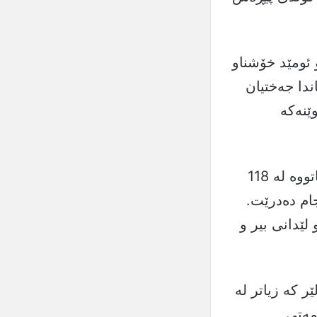
ئومێد خۆشناو
ندا جەختیان
ێنەكە
ئەو پرۆژەیە بە گوژمەی زیاتر لە 2 ملیار دینار جێبەجێ دەكرێت و پێكهاتووە لە 118
ام دەدرێت.
لێدانی بیر و
 كە زیاتر لە
مەتی