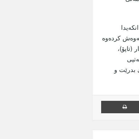
نكەیدا
ئەوەش كردەوە
(تاپۆ)،
ەتیی
 بدرێت و
یل
چاپ کردن