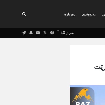
گەریان بۆ
ی
پەیوەندی
دەربارە
℃
Telegram
Snapchat
YouTube
Facebook
X
40
هەولێر