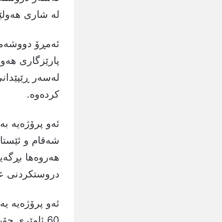
لە شاری هەولێ
ئەمڕۆ دووشەمم
پارێزگاری هەول
لەسەر ڕێپێدانی
كردەوە.
شەقام و ئێستا
هەروەها بڕگەیە
دروستکردنی عە
ئەو پرۆژەیە یە
60 ئامێری ج