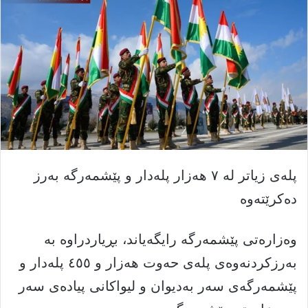
پلەی زیاتر لە ٧ هەزار پلەدار و پێشمەرگە بەرز
دەکرێتەوە
وەزارەتی پێشمەرگە رایگەیاند، بڕیاردراوە بە
بەرزکردنەوەی پلەی حەوت هەزار و ٤٥٥ پلەدار و
پێشمەرگەی سەر بەدیوان و لیواکانی پیادەی سەر