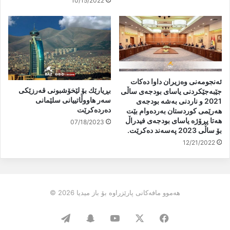
10/15/2022
ئەنجومەنی وەزیران داوا دەکات
بڕیارێك بۆ لێخۆشبونی قەرزێكی
جێبەجێکردنی یاسای بودجەی ساڵی
سەر هاووڵاتییانى سلێمانى
2021 و ناردنی بەشە بودجەی
دەردەكرێت
هەرێمی کوردستان بەردەوام بێت
هەتا پڕۆژە یاسای بودجەی فیدراڵ
07/18/2023
بۆ ساڵی 2023 پەسەند دەکرێت.
12/21/2022
هەموو مافەکانی پارێزراوە بۆ باز میدیا 2026 ©
Telegram
Snapchat
YouTube
Facebook
X