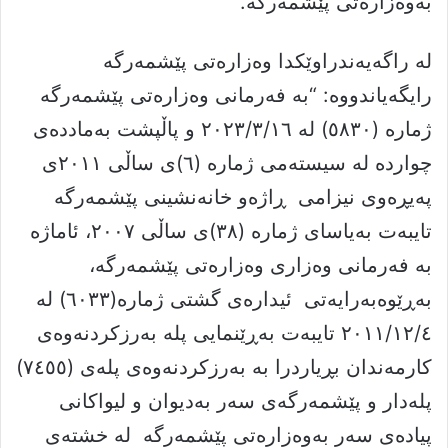
بەوەزارەتی پێشمەرگە.
لە راگەیەندراوێکدا وەزارەتی پێشمەرگە
رایگەیاندووە: “بە فەرمانی وەزارەتی پێشمەرگە
ژمارە (٥٨٣٠) لە ٢٠٢٣/٣/١٦ و پاڵپشت بەماددەی
چواردە لە سیستەمی ژمارە (٦)ی ساڵی ٢٠١١ی
پەیڕەوی نیزامی ڕاژەو خانەنشینی پێشمەرگە
تایبەت بەیاسای ژمارە (٣٨)ی ساڵی ٢٠٠٧، ئاماژە
بە فەرمانی وەزاری وەزارەتی پێشمەرگە،
بەڕێوەبەرایەتی ئیدارەی گشتی ژمارە(٦٠٣٣) له
٢٠١١/١٢/٤ تایبەت بەڕێنمایی پلە بەرزکردنەوەی
کارمەندان بڕیاردرا بە بەرزکردنەوەی پلەی (٧٤٥٥)
پلەدار و پێشمەرگەی سەر بەدیوان و لیواکانی
پیادەی سەر بەوەزارەتی پێشمەرگە لە خشتەی