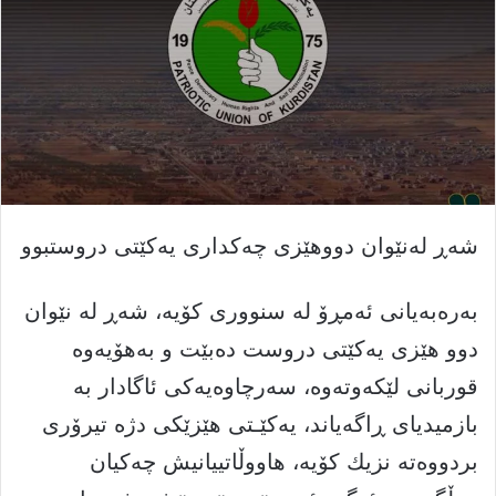
شەڕ لەنێوان دووھێزی چەکداری یەکێتی دروستبوو
بەرەبەیانی ئەمڕۆ لە سنووری كۆیە، شەڕ لە نێوان
دوو ھێزی یەکێتی دروست دەبێت و بەهۆیەوە
قوربانی لێکەوتەوە، سەرچاوەیەکی ئاگادار بە
بازمیدیای ڕاگەیاند، یەكێـتی ھێزێکی دژە تیرۆری
بردووەتە نزیك كۆیە، هاووڵاتییانیش چەكیان