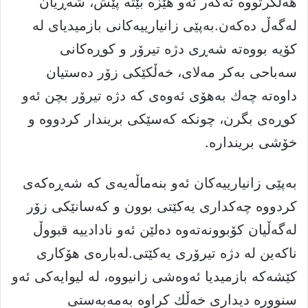
هەڵگرتووە ئەگەر ئەو هێزە بێتە پێش، شەڕیان
لەگەڵ دەكەن.بەپێی زانیارییەکانی بازمیدیای لە
كۆیە بووەتە شەڕی دژە تیرۆر و كوڕەكانی
سەباحی بەكر مەلای، خەڵكێكی زۆر دەستیان
داوەتە چەك بەھۆی ئەوەی کە دژە تیرۆر بچن ئەو
كوڕەی بگرن، چونكە کەسێکی بریندار كردووە و
خۆشی بریندارە.
بەپێی زانیارییەکان ئەو بنەماڵەیەی کە شەڕەکەی
کردووە چەکداری یەکێتی بوون و كەسانێكی زۆر
لەگەڵیان كۆبوونەتەوە دەلێن ئەو نادادییە قبووڵ
ناکەین لە دژە تیرۆری یەكێتی.لەبارەی هۆكاری
كێشەكە بازمیدیا ئەوەشی زانیووە، لە لیوایەكی ئەو
سنوورە دیداری خەڵك كراوە بەمەبەستی