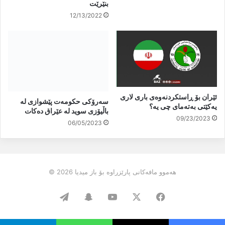
بنێرێت
12/13/2022
ئێران بۆ ڕاستکردنەوەی باری لاری
سەرۆکی حکومەت پێشوازی لە
یەکێتی بەتەمای چی یە؟
باڵیۆزی سوید لە عێراق دەکات
09/23/2023
06/05/2023
هەموو مافەکانی پارێزراوە بۆ باز میدیا 2026 ©
Telegram
Snapchat
YouTube
Facebook
X