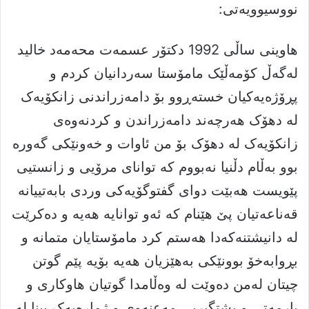
نووسیوویەتی:
ھاوینی ساڵی 1992 دکتۆر عسمەت محەمەد خالید
لەگەڵ کۆمەڵێک مامۆستا سەردانیان کردم و
پڕۆژەیەکیان خستەڕوو بۆ دامەزراندنی زانکۆیەک
لە دھۆک ھەرچەند دامەزراندن و کردنەوەی
زانکۆیەک لە دھۆک بۆ من ئاوات و خەونێکی گەورە
بوو بەڵام دڵنیا نەبووم کە توانای مرۆیی و زانستیی
پێویست ھەبێت دوای گفتوگۆیەکی وردی بابەتییانە
قەناعەتیان پێ ھێنام کە ئەو توانایە ھەیە و دەکرێت
لە دانیشتنەکەدا ھەستم کرد مامۆستایان متمانە و
بڕوابەخۆ بوونێکی بەھێزیان ھەیە بۆیە پێم گوتن
چیتان لەمن دەوێت لە وەڵامدا گوتیان ھاوکاری و
یارمەتی و پشتگیریی مەعنەوی و ژمارەیەک بینا لە