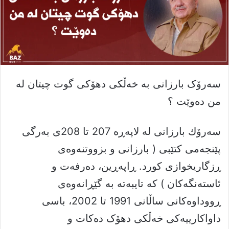
سەرۆک بارزانی بە خەڵکی دھۆكی گوت چیتان لە
من دەوێت ؟
سەرۆك بارزانی لە لاپەڕە 207 تا 208ی بەرگی
پێنجەمی كتێبی ( بارزانی و بزووتنەوەی
ڕزگاریخوازی كورد. ڕاپەڕین، دەرفەت و
ئاستەنگەكان ) كە تایبەتە بە گێڕانەوەی
ڕووداوەكانی ساڵانی 1991 تا 2002، باسی
داواکارییەکی خەڵکی دهۆک دەکات و