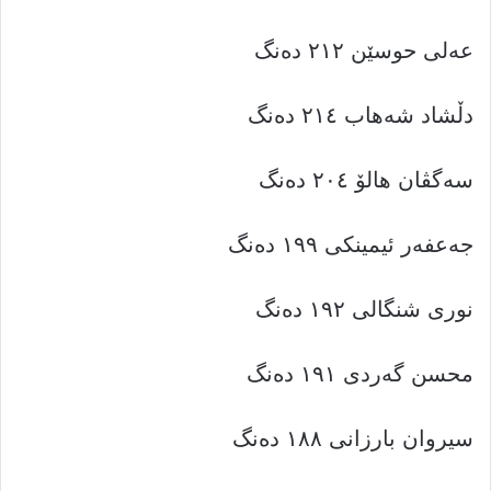
عەلی حوسێن ٢١٢ دەنگ
دڵشاد شەهاب ٢١٤ دەنگ
سەگڤان هالۆ ٢٠٤ دەنگ
جەعفەر ئیمینکی ١٩٩ دەنگ
نوری شنگالی ١٩٢ دەنگ
محسن گەردی ١٩١ دەنگ
سیروان بارزانی ١٨٨ دەنگ