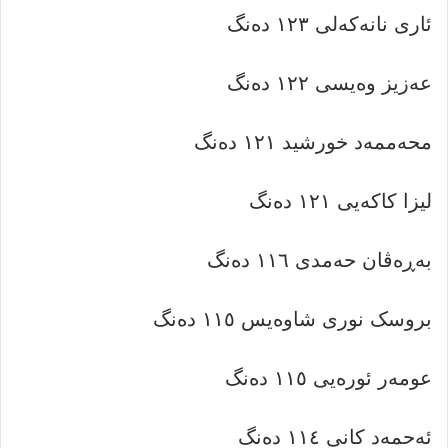
ئاری نانەکەلی ١٢٣ دەنگ
عەزیز وەیسی ١٢٢ دەنگ
محەممەد خورشید ١٢١ دەنگ
لیزا کاکەیی ١٢١ دەنگ
بەڕەڤان حەمدی ١١٦ دەنگ
بروسک نوری شاوەیس ١١٥ دەنگ
عومەر ئورەیی ١١٥ دەنگ
ئەحمەد کانی ١١٤ دەنگ