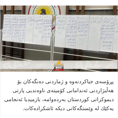
پڕۆسه‌ی جیاكردنه‌وە و ژماردنی دەنگه‌كان بۆ
هه‌ڵبژاردنی ئه‌ندامانی كۆمیته‌ی ناوەندیی پارتی
دیموكراتی كوردستان به‌ردەوامه‌، بازمیدیا ئه‌نجامی
یه‌كێك له‌ وێستگه‌كانی دیکە ئاشكراده‌كات.