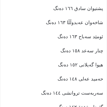
پشتیوان سادق ١٦٦ دەنگ
شاخەوان عەبدوڵڵا ١٦٣ دەنگ
ئومێد سەباح ١٦٣ دەنگ
چنار سەعد ١٥٨ دەنگ
هیوا گەیلانی ١٥٢ دەنگ
حەمید عەلی ١٤٨ دەنگ
سەربەست تروانشی ١٤٤ دەنگ
گئهدار شێخۆ ١٤٢ دەنگ