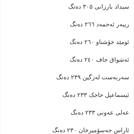
سیداد بارزانی ٣٠٥ دەنگ
ریبەر ئەحمەد ٢٦٦ دەنگ
ئومێد خۆشناو ٢٦٠ دەنگ
ئەشواق جاف ٢٤٠ دەنگ
سەربەست لەزگین ٢٣٩ دەنگ
ئیسماعیل حاجک ٢٣٣ دەنگ
عەلی عەونی ٢٣٣ دەنگ
ئاراس حەسۆمیرخان ٢٣٠ دەنگ