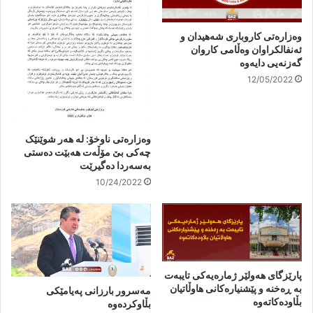
وەزارەتی کاروباری شەهیدان و
ئەنفالکراوان وەڵامی کاروان
گەزنەیی دایەوە
12/05/2022
وەزارەتی ناوخۆ: لە هەر شوێنێک
چەکی بێ مۆڵەت هەبێت دەستی
بەسەردا دەگیرێت
10/24/2022
پارێزگای ھەولێر ژمارەیەکی تایبەت
بە ڕەخنە و پێشنیارەکانی ھاوڵاتیان
مەسرور بارزانی پەیامێکی
بڵاودەکاتەوە
بڵاوکردەوە