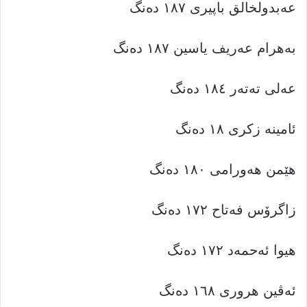
عەبدولخالق باپیری ١٨٧ دەنگ
بەهرام عەریف یاسین ١٨٧ دەنگ
عەلی تەتەر ١٨٤ دەنگ
ئامینە زکری ١٨ دەنگ
هێمن هەورامی ١٨٠ دەنگ
زاگرۆس فەتاح ١٧٢ دەنگ
هیوا ئەحمەد ١٧٢ دەنگ
ئەڤین هروری ١٦٨ دەنگ