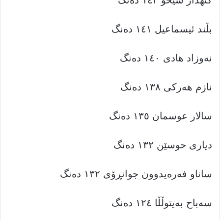
بڵند ئیسماعیل ١٤١ دەنگ
نەوزاد هادی ١٤٠ دەنگ
نازم هەرکی ١٣٨ دەنگ
سالار عوسمان ١٣٥ دەنگ
دیاری حوسێن ١٣٢ دەنگ
ساناو فەرەیدوون جوانڕۆی ١٣٢ دەنگ
سەباح بەیتوڵڵا ١٢٤ دەنگ