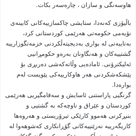
هاوسەنگی و سازان ، چارەسەر بکات.
باڵیۆزی کەنەدا، ستایشی چاکسازییەکانی کابینەی
نۆیەمی حکومەتی هەرێمی کوردستانی کرد،
بەتایبەتی لە بواری بەدیجیتەڵکردنی خزمەتگوزارییە
گشتییەکان و هەنگاونان بەرەو حکومڕانیی
ئەلیکترۆنی. ئامادەیی وڵاتەکەشی دەربڕی بۆ
پێشکەشکردنی هەر هاوکارییەکی پێویست لەم
بوارەدا.
گرنگیی پاراستنی ئاسایش و سەقامگیریی هەرێمی
کوردستان و عێراق و ناوچەکە بە گشتیی و
بنبڕکرنی ھەموو کارێکی تیرۆریستی و ھەروەھا
کاریگەرییە نەرێنییەکانی گۆڕانکاری کەشوهەوا لە