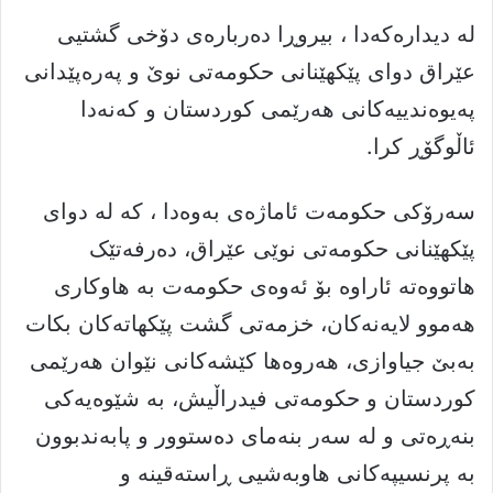
لە دیدارەکەدا ، بيروڕا دەربارەی دۆخی گشتیی
عێراق دوای پێکهێنانی حکومەتی نوێ و پەرەپێدانی
پەیوەندییەکانی هەرێمی کوردستان و کەنەدا
ئاڵوگۆڕ کرا.
سەرۆکی حکومەت ئاماژەی بەوەدا ، کە لە دوای
پێکهێنانی حکومەتی نوێی عێراق، دەرفەتێک
هاتووەتە ئاراوە بۆ ئەوەی حکومەت بە هاوکاری
هەموو لایەنەکان، خزمەتی گشت پێکهاتەکان بکات
بەبێ جیاوازی، هەروەها کێشەکانی نێوان هەرێمی
کوردستان و حکومەتی فیدراڵیش، بە شێوەیەکی
بنەڕەتی و لە سەر بنەمای دەستوور و پابەندبوون
بە پرنسیپەکانی هاوبەشیی ڕاستەقینە و