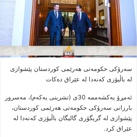
سەرۆکی حکومەتی هەرێمی کوردستان پێشوازی
لە باڵیۆزی کەنەدا لە عێراق دەکات
ئەمڕۆ یەکشەممە 30ی (تشرینی یەکەم)، مەسرور
بارزانی سەرۆکی حکومەتی هەرێمی کوردستان،
پێشوازی لە گریگۆری گالیگان باڵیۆزی کەنەدا لە
عێراق کرد.