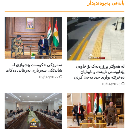
بابەتی پەیوەندیدار
سەرۆکی حکومەت پێشوازی لە
لە هەولێر پڕۆژەیەک بۆ خاوەن
شاندێکی سەربازی بەریتانی دەکات
پێداویستی تایبەت و نابینایان
دەخرێتە بواری جێ بەجێ کردن
09/07/2022
10/14/2023